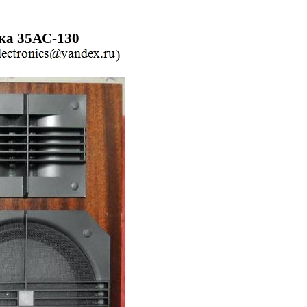
ка 35АС-130
)