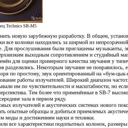
зец
Technics
SB
-
M
5
енить новую зарубежную разработку. В общем, устано
и все колонки находились за ширмой из непрозрачной тк
е. Для прослушивания были приглашены музыканты, эк
верхнизким выходным сопротивлением и студийный маг
емён для оценки примерного качества звучания у типи
в разделились. Некоторым звучание не понравилось, е
оря по простому, звук ориентированный на «
бум-цык-
сование работы излучателей. Широкий диапазон часто
ывали им по чувствительности и масштабности, но если
 перспектива. Тем более что применённые в
SB
-7 высок
середине
зала в первом ряду.
овых излучателей в акустических системах нового по
ть опытные образцы и добиться приемлемых акустичес
ям моды и достижениям науки и техники.
ерили все характеристики подопытных колонок, размер