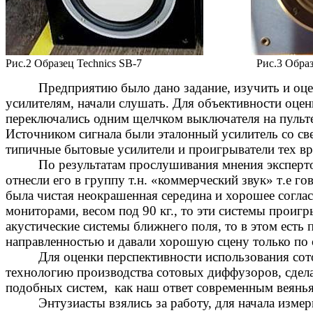
Рис.2 Образец
Technics
SB
-7
Рис.3 Обра
Предприятию было дано задание, изучить и оц
усилителям, начали слушать. Для объективности оценк
переключались одним щелчком выключателя на пульт
Источником сигнала были эталонный усилитель со с
типичные бытовые
усилители
и проигрыватели тех вр
По результатам прослушивания мнения эксперто
отнесли его в группу т.н. «коммерческий звук» т
.е
гов
была чистая неокрашенная середина и хорошее согла
мониторами, весом под
90 кг
.,
то эти системы проигр
акустические системы ближнего поля, то в этом есть
направленностью и давали хорошую сцену только
по 
Для оценки перспективности использования сот
технологию производства сотовых диффузоров, сдела
подобных систем,
как наш ответ современным веянь
Энтузиасты взялись за работу, для начала изм