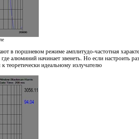
ле
тают в поршневом режиме
амплитудо-частотная
характе
 где алюминий начинает звенеть. Но если настроить р
 к теоретически идеальному излучателю