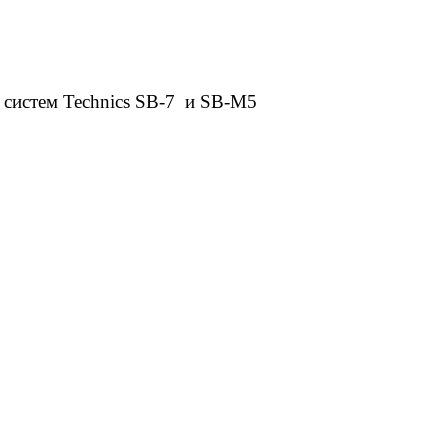
х систем
Technics
SB-7
и
SB
-
M
5