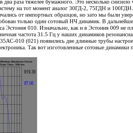
 два раза тяжелее бумажного. Это несколько
снизило 
тему на тот момент аналог 30ГД-2, 75ГДН и 100ГДН.
чались от импортных образцов, но зато мы были уверен
робован только один сотовый НЧ динамик. В дальнейш
са Эстония 010. Изначально, как и
в
Эстония
009 не пл
ичная частота 31.5 Гц у наших динамиков резонансная
я 35АС-010 (021) появились две длинные
трубы
настрое
ектроника. Так вот изготовленные сотовые динамики 