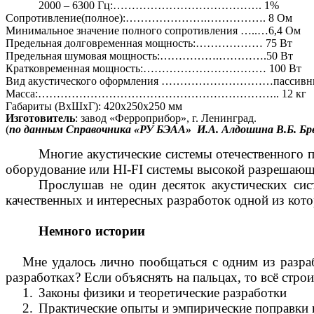
2000 – 6300 Гц:…………………………………. 1%
Сопротивлени
е(
полное):………………….……………. 8 Ом
Минимальное значение полного сопротивления …..…6,4 Ом
Предельная долговременная мощность:……………… 75 Вт
Предельная шумовая мощность:…………….………….50 Вт
Кратковременная мощность:…………………………… 100 Вт
Вид акустического оформления …………………………пассивный
Масса:………………………………………………………..
12 кг
Габариты (
ВхШхГ
): 420х250х250 мм
Изготовитель
: завод «
Ферроприбор
», г. Ленинград.
(
по данным Справочника «РУ БЭАА»
И.А. Алдошина В.Б.
Бр
Многие акустические системы отечественного 
оборудование или
HI
-
FI
системы высокой разрешающе
Прослушав не один десяток акустических сис
качественных и интересных разработок одной из кот
Немного истории
Мне удалось лично пообщаться с одним из разраб
разработках? Если объяснять на пальцах, то всё стро
1.
Законы физики и теоретические разработки
2.
Практические опыты и эмпирические поправки 