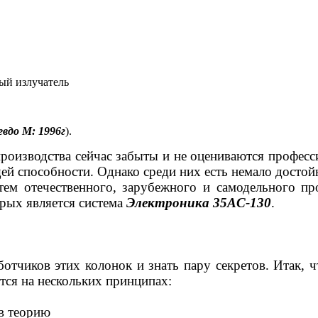
 излучатель
евдо
М: 1996г
).
производства сейчас забыты и не оцениваются профес
й способности. Однако среди них есть немало досто
тем отечественного, зарубежного и самодельного пр
орых является система
Электроника 35АС-130
.
отчиков этих колонок и знать пару секретов. Итак, 
ится на нескольких принципах:
в теорию