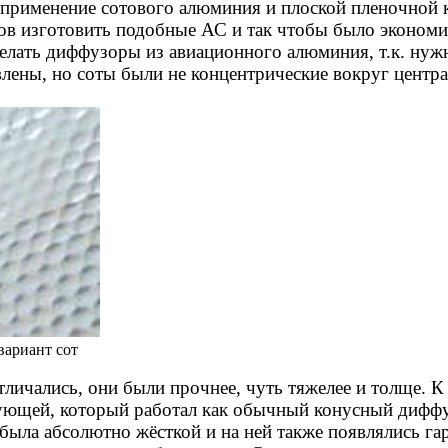
применение сотового алюминия и плоской пленочной 
ов изготовить подобные АС и так чтобы было
экономич
елать диффузоры из авиационного алюминия, т.к. нуж
лены, но соты были не концентрические вокруг центра,
вариант сот
личались, они были прочнее, чуть тяжелее и толще. К 
ющей, который работал как обычный конусный диффу
е была абсолютно жёсткой и на ней также появлялись 